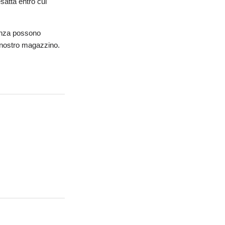
satta entro cui
cenza possono
al nostro magazzino.