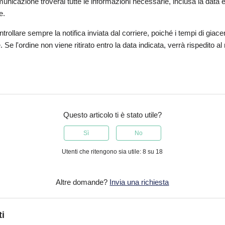
nicazione troverai tutte le informazioni necessarie, inclusa la data e
e.
ntrollare sempre la notifica inviata dal corriere, poiché i tempi di gia
 Se l'ordine non viene ritirato entro la data indicata, verrà rispedito 
Questo articolo ti è stato utile?
Sì
No
Utenti che ritengono sia utile: 8 su 18
Altre domande?
Invia una richiesta
ti