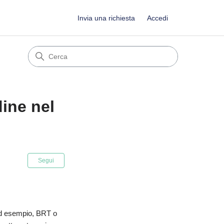
Invia una richiesta
Accedi
dine nel
Non ancora seguito da nessuno
Segui
ad esempio, BRT o